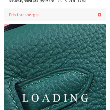
/halstørklæde fra LOUIS VUITTON
6051850
Pris forespørgsel