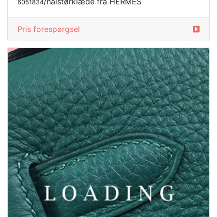
/halstørklæde fra HERMES
6051834
Pris forespørgsel