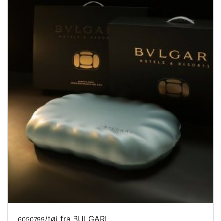
/tøj fra BULGARI
6050799