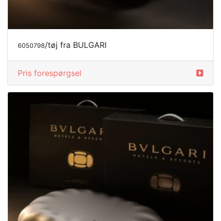
/tøj fra BULGARI
6050798
Pris forespørgsel