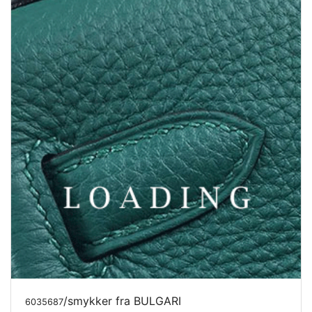
/smykker fra BULGARI
6035753
Pris forespørgsel