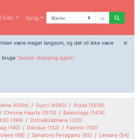
Sider
Sprog
×
artiden være meget langsom, og det vil ikke være
at bruge
Taobao shopping agent
.
eline
(6344)
Gucci
(6063)
Prada
(5639)
Chrome Hearts
(1570)
Balenciaga
(1474)
HOO
(399)
Dolce&Gabbana
(320)
Bag
(140)
Delvaux
(132)
Fashion
(130)
Polene
(68)
Salvatore Ferragamo
(65)
Lemaire
(54)