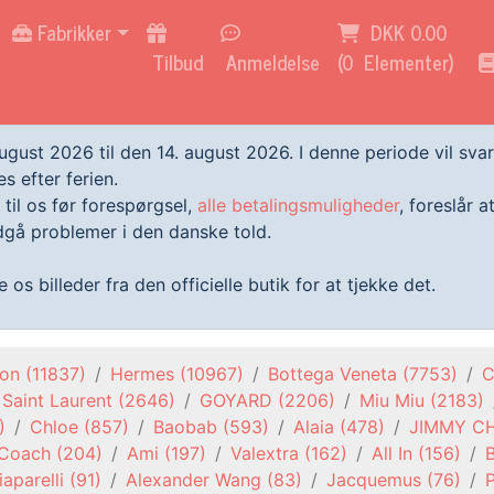
Fabrikker
DKK 0.00
Tilbud
Anmeldelse
(
0
Elementer)
august 2026 til den 14. august 2026. I denne periode vil sv
s efter ferien.
 til os før forespørgsel,
alle betalingsmuligheder
, foreslår 
gå problemer i den danske told.
os billeder fra den officielle butik for at tjekke det.
ton
(11837)
Hermes
(10967)
Bottega Veneta
(7753)
C
Saint Laurent
(2646)
GOYARD
(2206)
Miu Miu
(2183)
)
Chloe
(857)
Baobab
(593)
Alaia
(478)
JIMMY C
Coach
(204)
Ami
(197)
Valextra
(162)
All In
(156)
aparelli
(91)
Alexander Wang
(83)
Jacquemus
(76)