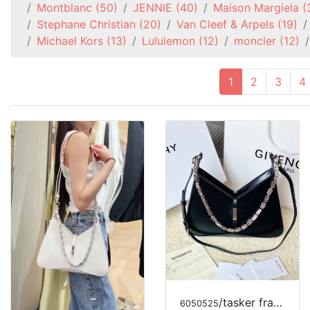
Montblanc
(50)
JENNIE
(40)
Maison Margiela
(
Stephane Christian
(20)
Van Cleef & Arpels
(19)
Michael Kors
(13)
Lululemon
(12)
moncler
(12)
1
2
3
4
/tasker fra MODE LUKSUS
6050525