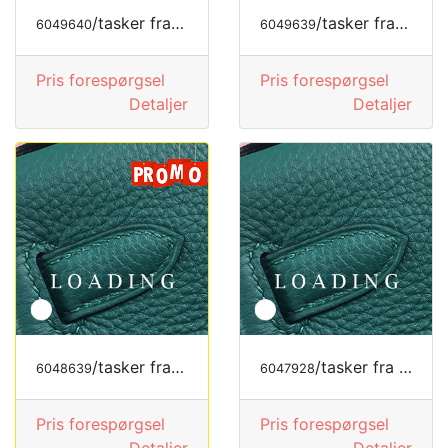
/tasker fra LONGCHAMP
/tasker fra MODE LUKSUS
6049640
6049639
Pris forespørgsel
Pris forespørgsel
Detaljer
Detaljer
/tasker fra LOEWE
/tasker fra MODE LUKSUS
6048639
6047928
Pris forespørgsel
Pris forespørgsel