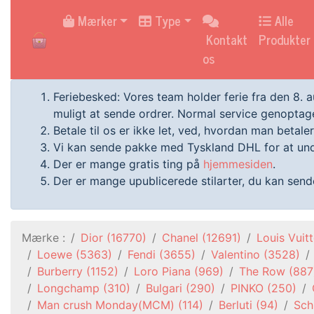
HOME
Mærker
Type
Alle
Kontakt
Produkter
os
Feriebesked: Vores team holder ferie fra den 8. 
muligt at sende ordrer. Normal service genoptage
Betale til os er ikke let, ved, hvordan man betaler
Vi kan sende pakke med Tyskland DHL for at und
Der er mange gratis ting på
hjemmesiden
.
Der er mange upublicerede stilarter, du kan sende 
Mærke :
Dior
(16770)
Chanel
(12691)
Louis Vuit
Loewe
(5363)
Fendi
(3655)
Valentino
(3528)
Burberry
(1152)
Loro Piana
(969)
The Row
(887
Longchamp
(310)
Bulgari
(290)
PINKO
(250)
Man crush Monday(MCM)
(114)
Berluti
(94)
Schi