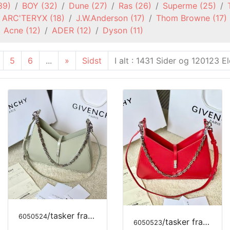
39)
BOY
(32)
Dune
(27)
Ras
(26)
Superme
(25)
ARC'TERYX
(18)
J.W.Anderson
(17)
Thom Browne
(17)
Acne
(12)
ADER
(12)
Dyson
(11)
5
6
...
»
Sidst
I alt : 1431 Sider og 120123 E
/tasker fra MODE LUKSUS
6050524
/tasker fra MODE LUKSUS
6050523