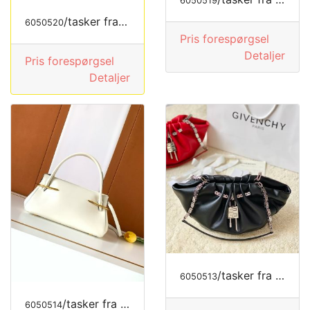
6050519
/tasker fra LOEWE
6050520
Pris forespørgsel
Detaljer
Pris forespørgsel
Detaljer
/tasker fra GIVENCHY
6050513
/tasker fra MODE LUKSUS
6050514