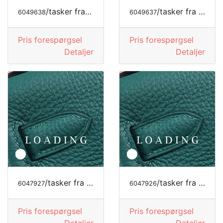
/tasker fra LONGCHAMP
/tasker fra LONGCHAMP
6049638
6049637
Pris forespørgsel
Pris forespørgsel
Detaljer
Detaljer
/tasker fra MODE LUKSUS
/tasker fra MODE LUKSUS
6047927
6047926
Pris forespørgsel
Pris forespørgsel