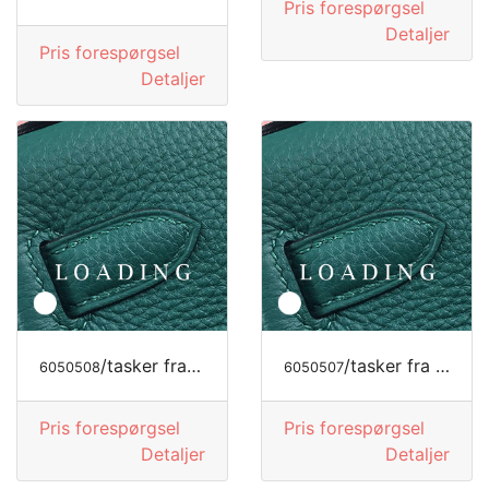
Pris forespørgsel
Detaljer
Pris forespørgsel
Detaljer
/tasker fra LOEWE
/tasker fra GIVENCHY
6050508
6050507
Pris forespørgsel
Pris forespørgsel
Detaljer
Detaljer