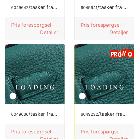
/tasker fra LONGCHAMP
/tasker fra MODE LUKSUS
6049642
6049641
Pris forespørgsel
Pris forespørgsel
Detaljer
Detaljer
/tasker fra LONGCHAMP
/tasker fra LOEWE
6049636
6049232
Pris forespørgsel
Pris forespørgsel