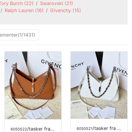
Tory Burch
(22)
Swarovski
(21)
Ralph Lauren
(16)
Givenchy
(15)
lementer(1/1431)
/tasker fra MODE LUKSUS
/tasker fra MODE LUKSUS
6050521
6050522