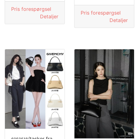
Pris forespørgsel
Pris forespørgsel
Detaljer
Detaljer
/tasker fra GIVENCHY