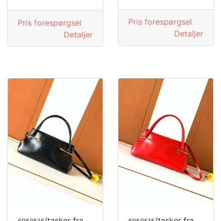
Pris forespørgsel
Pris forespørgsel
Detaljer
Detaljer
/tasker fra MODE LUKSUS
/tasker fra MODE LUKSUS