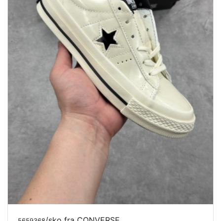
/sko fra CONVERSE
5659368