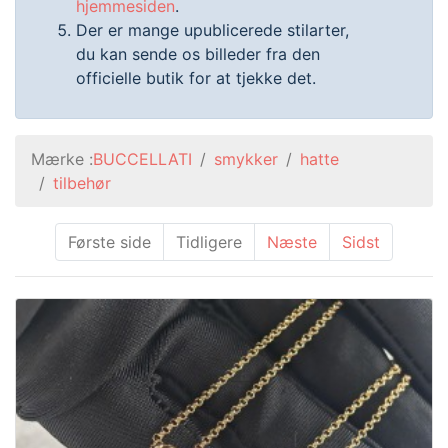
hjemmesiden
.
Der er mange upublicerede stilarter,
du kan sende os billeder fra den
officielle butik for at tjekke det.
Mærke :
BUCCELLATI
smykker
hatte
tilbehør
Første side
Tidligere
Næste
Sidst