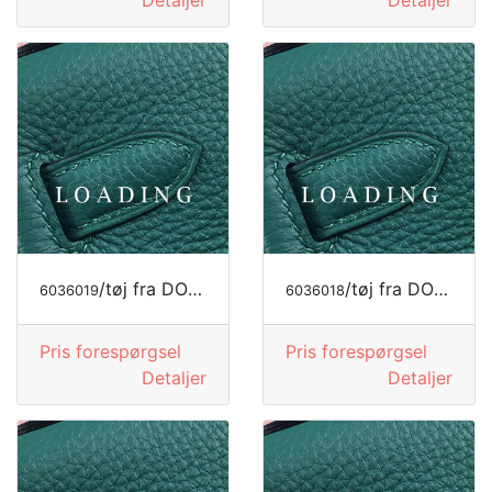
Detaljer
Detaljer
/tøj fra DOLCE&GABBANA
/tøj fra DOLCE&GABBANA
6036019
6036018
Pris forespørgsel
Pris forespørgsel
Detaljer
Detaljer