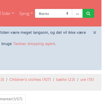
Sider
Sprog
×
artiden være meget langsom, og det vil ikke være
at bruge
Taobao shopping agent
.
13)
Children's clothes
(107)
bælte
(23)
ure
(15)
ementer(1/57)