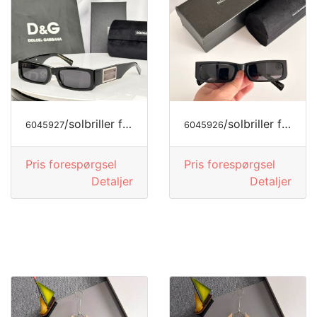
/solbriller fra DOLCE&GABBANA
/solbriller fra DOLCE&GABBANA
6045927
6045926
Pris forespørgsel
Pris forespørgsel
Detaljer
Detaljer