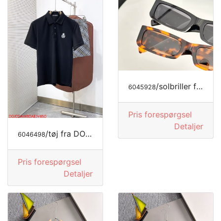
/solbriller fra DOLCE&GABBANA
6045928
Pris forespørgsel
Detaljer
/tøj fra DOLCE&GABBANA
6046498
Pris forespørgsel
Detaljer