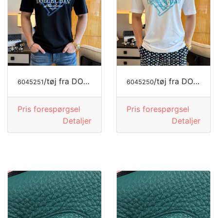
/tøj fra DOLCE&GABBANA
/tøj fra DOLCE&GABBANA
6045251
6045250
Pris forespørgsel
Pris forespørgsel
Detaljer
Detaljer