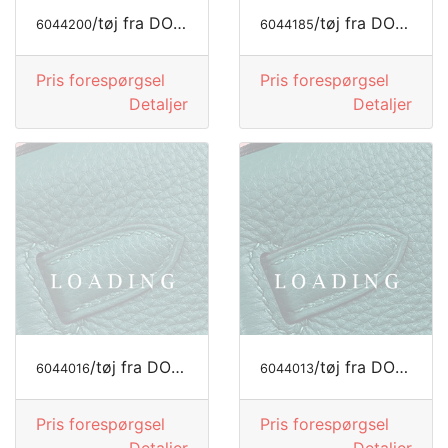
/tøj fra DOLCE&GABBANA
/tøj fra DOLCE&GABBANA
6044200
6044185
Pris forespørgsel
Pris forespørgsel
Detaljer
Detaljer
/tøj fra DOLCE&GABBANA
/tøj fra DOLCE&GABBANA
6044016
6044013
Pris forespørgsel
Pris forespørgsel