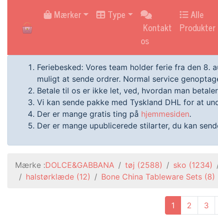
HOME
Mærker
Type
Alle
Kontakt
Produkter
os
Feriebesked: Vores team holder ferie fra den 8. 
muligt at sende ordrer. Normal service genoptage
Betale til os er ikke let, ved, hvordan man betaler
Vi kan sende pakke med Tyskland DHL for at und
Der er mange gratis ting på
hjemmesiden
.
Der er mange upublicerede stilarter, du kan sende 
Mærke :
DOLCE&GABBANA
tøj
(2588)
sko
(1234)
halstørklæde
(12)
Bone China Tableware Sets
(8)
1
2
3