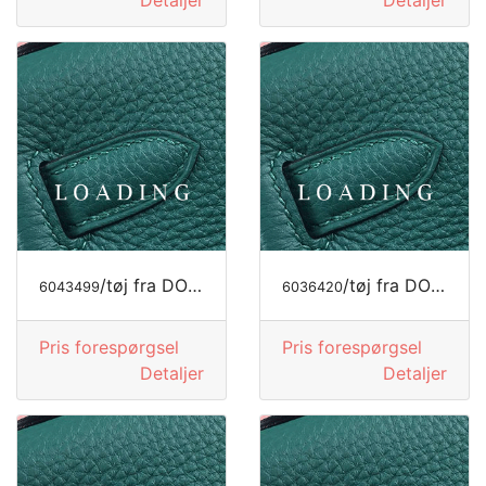
Detaljer
Detaljer
/tøj fra DOLCE&GABBANA
/tøj fra DOLCE&GABBANA
6043499
6036420
Pris forespørgsel
Pris forespørgsel
Detaljer
Detaljer