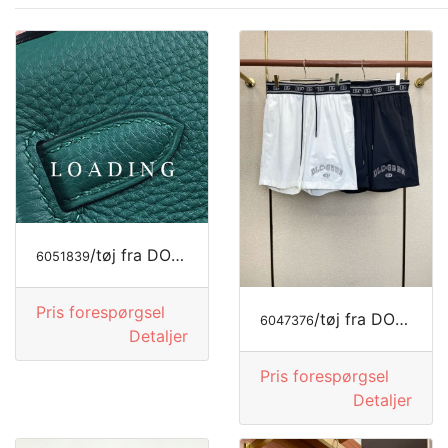
/tøj fra DOLCE&GABBANA
6051839
Pris forespørgsel
/tøj fra DOLCE&GABBANA
6047376
Detaljer
Pris forespørgsel
Detaljer