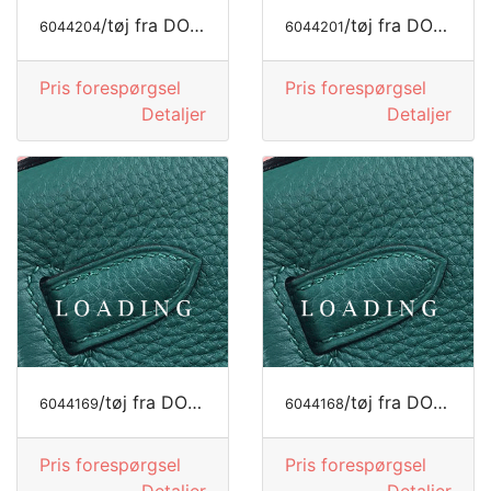
/tøj fra DOLCE&GABBANA
/tøj fra DOLCE&GABBANA
6044204
6044201
Pris forespørgsel
Pris forespørgsel
Detaljer
Detaljer
/tøj fra DOLCE&GABBANA
/tøj fra DOLCE&GABBANA
6044169
6044168
Pris forespørgsel
Pris forespørgsel