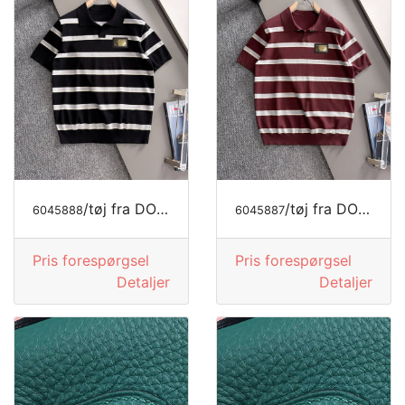
/tøj fra DOLCE&GABBANA
/tøj fra DOLCE&GABBANA
6045888
6045887
Pris forespørgsel
Pris forespørgsel
Detaljer
Detaljer