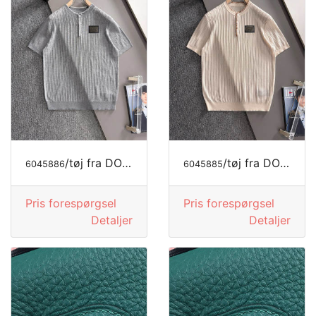
/tøj fra DOLCE&GABBANA
/tøj fra DOLCE&GABBANA
6045886
6045885
Pris forespørgsel
Pris forespørgsel
Detaljer
Detaljer