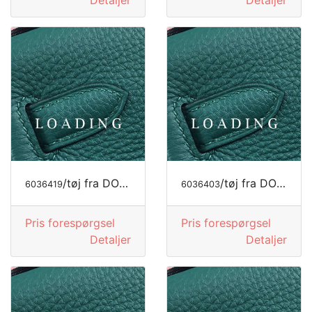
Detaljer
Detaljer
/tøj fra DOLCE&GABBANA
/tøj fra DOLCE&GABBANA
6036419
6036403
Pris forespørgsel
Pris forespørgsel
Detaljer
Detaljer