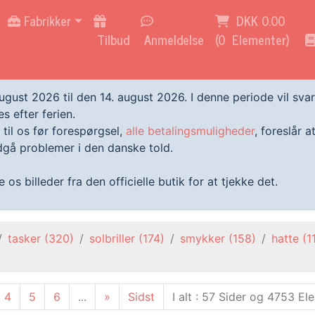
Fabrikker
DKK 0.00
Tilbud
Anmeldelse
(
0
Elementer)
august 2026 til den 14. august 2026. I denne periode vil sv
s efter ferien.
 til os før forespørgsel,
alle betalingsmuligheder
, foreslår 
gå problemer i den danske told.
os billeder fra den officielle butik for at tjekke det.
tasker
(320)
solbriller
(174)
smykker
(158)
hatte
(1
4
5
6
...
»
Sidst
I alt : 57 Sider og 4753 El