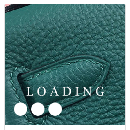
/tasker fra BAG
3408250