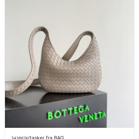
/tasker fra BAG
3438674