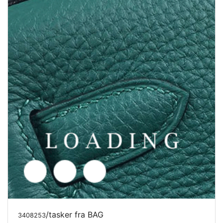
/tasker fra BAG
3408254
Pris forespørgsel