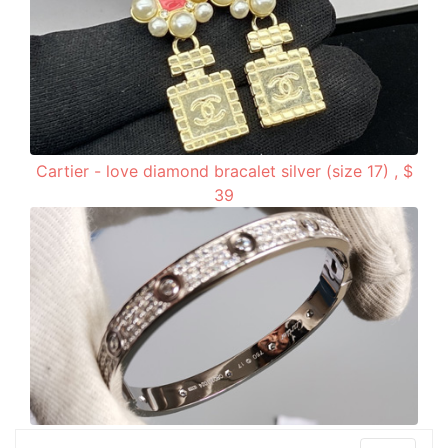
Cartier - love diamond bracalet silver (size 17) , $
39