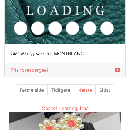
/rygsæk fra MONTBLANC
2489358
Pris forespørgsel
Første side
Tidligere
Næste
Sidst
Chanel - earring, free