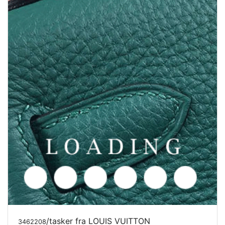
/tasker fra LOUIS VUITTON
3462208