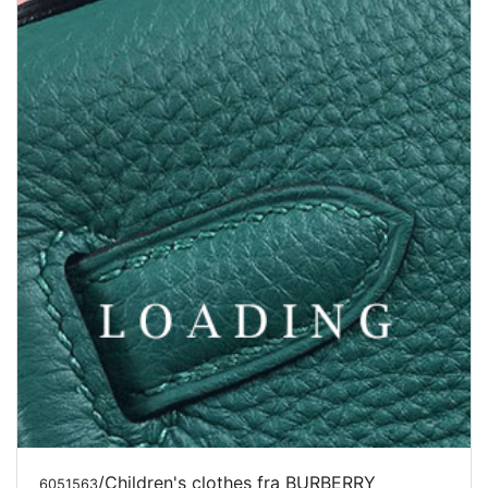
/Children's clothes fra BURBERRY
6051563