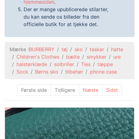
hjemmesiden
.
Der er mange upublicerede stilarter,
du kan sende os billeder fra den
officielle butik for at tjekke det.
Mærke :
BURBERRY
tøj
sko
tasker
hatte
Children's Clothes
bælte
smykker
ure
halstørklæde
solbriller
Ties
tæppe
Sock
Børns sko
tilbehør
phone case
Første side
Tidligere
Næste
Sidst