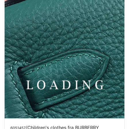
/Children's clothes fra BURBERRY
6051457