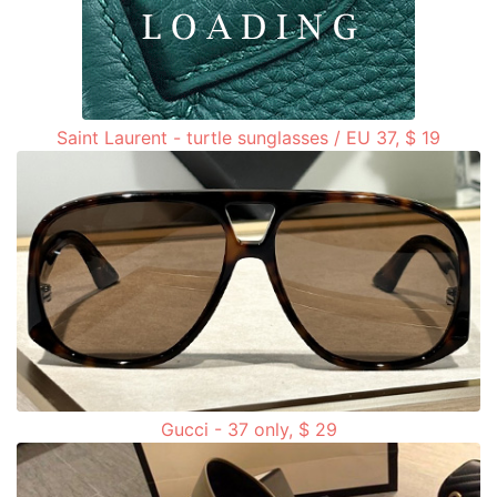
Saint Laurent - turtle sunglasses / EU 37, $ 19
Gucci - 37 only, $ 29