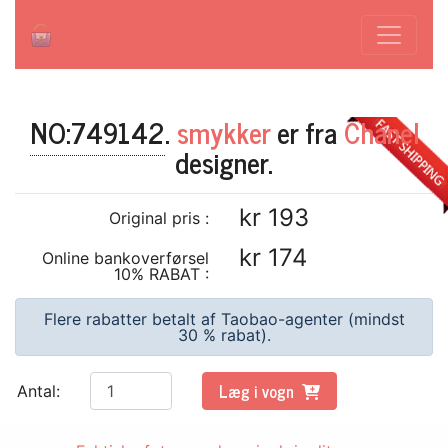
NO:749142
.
smykker
er fra
Chanel
./index.php?id=749142
designer.
kr 193
Original pris :
kr 174
Online bankoverførsel
10% RABAT :
Flere rabatter betalt af Taobao-agenter (mindst
30 % rabat).
Læg i vogn
Antal: